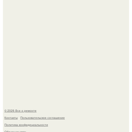
Он всего лишь развозил пиццу той ночью.
История, от которой мороз по коже: корейская модель
настолько увлеклась пластикой, что вколола себе в лицо
кулинарное масло.
© 2026 Все о ремонте
Контакты
Пользовательское соглашение
Политика конфидециальности
Обратная связь