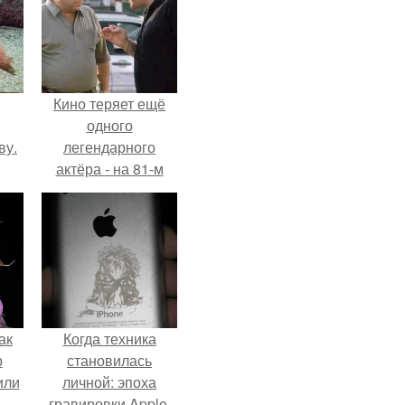
Кино теряет ещё
одного
ву.
легендарного
актёра - на 81-м
году жизни не стало
Винсента пасторе.
ак
Когда техника
р
становилась
или
личной: эпоха
гравировки Apple.