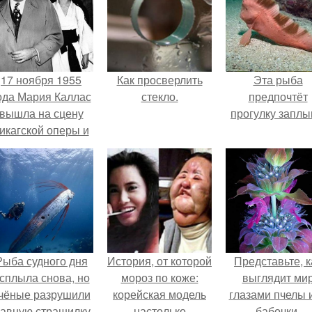
17 ноября 1955
Как просверлить
Эта рыба
ода Мария Каллас
стекло.
предпочтёт
вышла на сцену
прогулку заплы
икагской оперы и
сорвала овации.
Рыба судного дня
История, от которой
Представьте, к
сплыла снова, но
мороз по коже:
выглядит ми
чёные разрушили
корейская модель
глазами пчелы 
лавную страшилку.
настолько
бабочки.