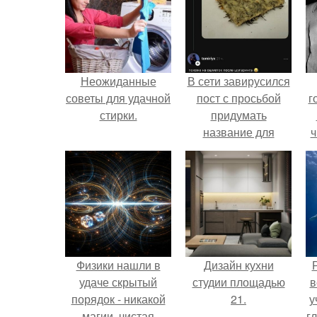
Неожиданные
В сети завирусился
советы для удачной
пост с просьбой
г
стирки.
придумать
название для
ч
домашней
запеканки.
Физики нашли в
Дизайн кухни
удаче скрытый
студии площадью
в
порядок - никакой
21.
у
магии, чистая
г