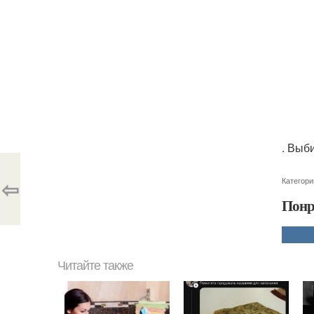
. Выб
⇦
Категори
Понр
Читайте также