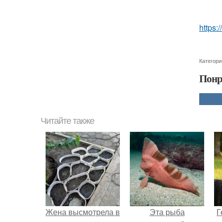
https:
Категори
Понр
Читайте также
Жена высмотрела в
Эта рыба
Г