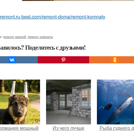
//remont.ru-best.com/remont-doma/remont-komnaty
и:
ремонт ванной
,
ремонт комнаты
авилось? Поделитесь с друзьями!
ермания мощный
Из чего лучше
Рыба судного 