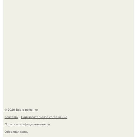
метров с первобытным лесом внутри.
В мексиканской тюрьме сьюдад-хуареса во время рейда
обнаружили необычного узника - лысого сфинкса с
татуировками.
© 2026 Все о ремонте
Контакты
Пользовательское соглашение
Политика конфидециальности
Обратная связь