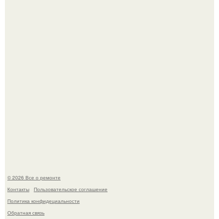
дьявола - монолит вулканического происхождения
высотой 1558 м над уровнем моря.
История, от которой мороз по коже: корейская модель
настолько увлеклась пластикой, что вколола себе в лицо
кулинарное масло.
© 2026 Все о ремонте
Контакты
Пользовательское соглашение
Политика конфидециальности
Обратная связь