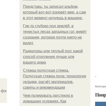
Представь: ты записал альбом,
который вот-вот взорвёт мир, а сам
в этот момент ночуешь в машине.
Где-то глубоко под землёй, в
тенистых лесах западных гат, живёт
создание, которое почти никто не
видит.
Радиаторы или теплый пол: какой
способ отопления лучше для
вашего дома
Стяжка полусухая стяжка.
.
Полусухая стяжка пола: технология
укладки, расчёт материалов,
Категори
⇦
советы и рекомендации
Понр
Чем полировать оргстекло в
домашних условиях. Как