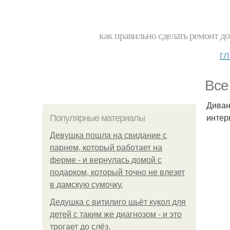
как правильно сделать ремонт до
г
Все
Диван
интер
Популярные материалы
Девушка пошла на свидание с
парнем, который работает на
ферме - и вернулась домой с
подарком, который точно не влезет
в дамскую сумочку.
Дедушка с витилиго шьёт кукол для
детей с таким же диагнозом - и это
трогает до слёз.