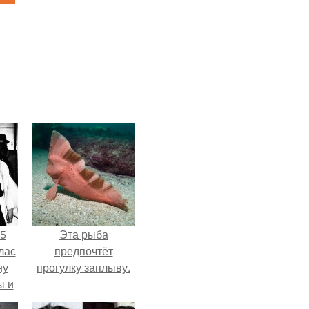
55
Эта рыба
лас
предпочтёт
ну
прогулку заплыву.
ы и
и.