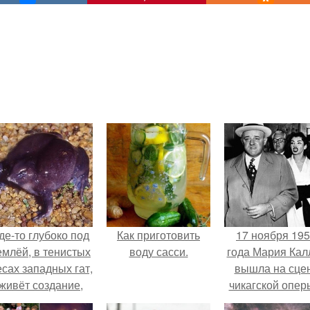
де-то глубоко под
Как приготовить
17 ноября 19
емлёй, в тенистых
воду сасси.
года Мария Кал
есах западных гат,
вышла на сце
живёт создание,
чикагской опер
торое почти никто
сорвала оваци