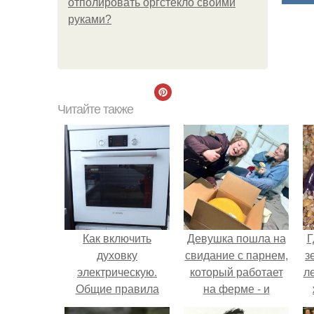
отполировать оргстекло своими
руками?
Читайте также
Как включить
Девушка пошла на
Г
духовку
свидание с парнем,
з
электрическую.
который работает
л
Общие правила
на ферме - и
эксплуатации
вернулась домой с
ко