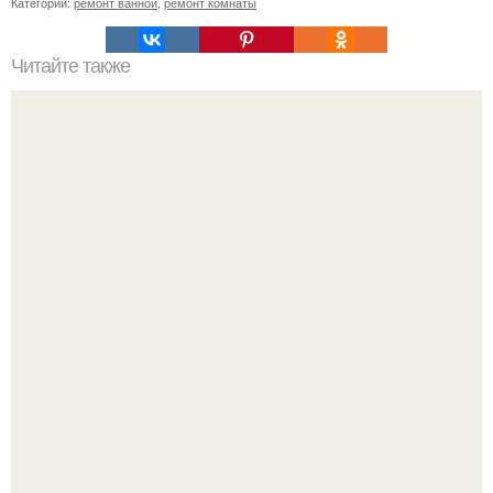
Категории:
ремонт ванной
,
ремонт комнаты
Читайте также
Как шлифовать оргстекло до прозрачности. Как
отполировать оргстекло с помощью обычного фена