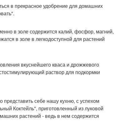
ться в прекрасное удобрение для домашних
вать".
менно в золе содержится калий, фосфор, магний,
ржатся в золе в легкодоступной для растений
отовления вкуснейшего кваса и дрожжевого
остостимулирующий раствор для подкормки
о представить себе нашу кухню, с успехом
льный Коктейль", приготовленный из луковой
омашних растений - ведь в нем содержится