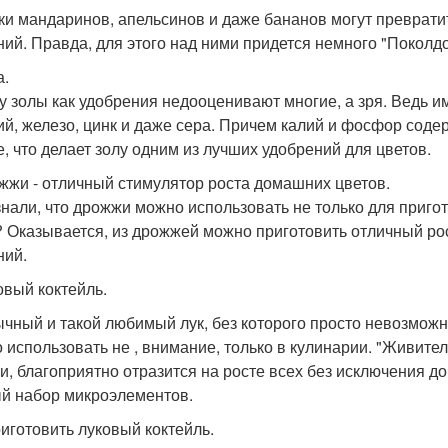
ки мандаринов, апельсинов и даже бананов могут преврати
ний. Правда, для этого над ними придется немного "Поколдо
а.
у золы как удобрения недооценивают многие, а зря. Ведь и
ий, железо, цинк и даже сера. Причем калий и фосфор соде
, что делает золу одним из лучших удобрений для цветов.
ожжи - отличный стимулятор роста домашних цветов.
знали, что дрожжи можно использовать не только для приг
? Оказывается, из дрожжей можно приготовить отличный р
ний.
овый коктейль.
чный и такой любимый лук, без которого просто невозможн
 использовать не , внимание, только в кулинарии. "Живите
и, благоприятно отразится на росте всех без исключения д
й набор микроэлементов.
риготовить луковый коктейль.