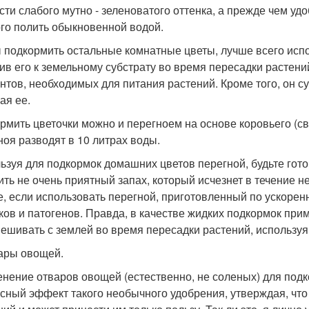
сти слабого мутно - зеленоватого оттенка, а прежде чем уд
го полить обыкновенной водой.
 подкормить остальные комнатные цветы, лучше всего испо
ив его к земельному субстрату во время пересадки растени
нтов, необходимых для питания растений. Кроме того, он с
ая ее.
рмить цветочки можно и перегноем на основе коровьего (сви
ноя разводят в 10 литрах воды.
ьзуя для подкормок домашних цветов перегной, будьте готов
ить не очень приятный запах, который исчезнет в течение не
е, если использовать перегной, приготовленный по ускоренн
ков и патогенов. Правда, в качестве жидких подкормок при
ешивать с землей во время пересадки растений, используя 
вары овощей.
нение отваров овощей (естественно, не соленых) для подк
есный эффект такого необычного удобрения, утверждая, чт