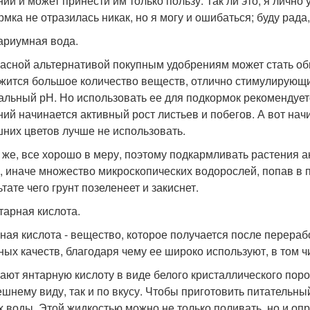
ний и может принести им только пользу. Так ли это, я лично 
рмка не отразилась никак, но я могу и ошибаться; буду рада
вариумная вода.
асной альтернативой покупным удобрениям может стать об
жится большое количество веществ, отлично стимулирующих
альный рН. Но использовать ее для подкормок рекомендуется
ний начинается активный рост листьев и побегов. А вот на
них цветов лучше не использовать.
 же, все хорошо в меру, поэтому подкармливать растения а
, иначе множество микроскопических водорослей, попав в п
тате чего грунт позеленеет и закиснет.
нтарная кислота.
ная кислота - вещество, которое получается после перераб
ных качеств, благодаря чему ее широко используют, в том ч
ают янтарную кислоту в виде белого кристаллического поро
ешнему виду, так и по вкусу. Чтобы приготовить питательны
х воды. Этой жидкостью можно не только поливать, но и о