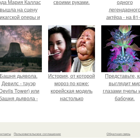
ода Мария Каллас
своими руками.
одного
вышла на сцену
легендарног
икагской оперы и
актёра - на 81
сорвала овации.
году жизни не с
Винсента пасто
Башня дьявола.
История, от которой
Представьте, к
Девилс - тауэр
мороз по коже:
выглядит ми
Devils Tower) или
корейская модель
глазами пчелы 
башня дьявола -
настолько
бабочки.
монолит
увлеклась
вулканического
пластикой, что
происхождения
вколола себе в
ысотой 1558 м над
лицо кулинарное
онтакты
Пользовательское соглашение
Обратная связь
уровнем моря.
масло.