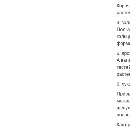
Короч
расте
4. зол
Польз
кальц
форме
5. др
А вы 
теста
расте
6. лук
Привы
можно
шелух
полны
Как п