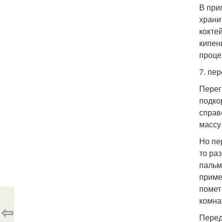
В при
храни
кокте
кипени
проце
7. пер
Перег
подко
справ
массу
Но пе
то ра
пальм
приме
помет
комна
⇦
Перед