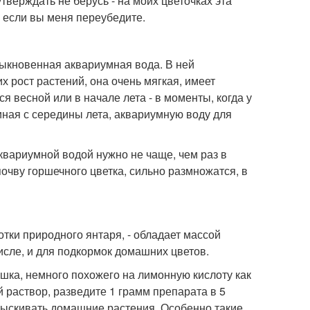
утверждать не берусь - на моих цветочках эта
, если вы меня переубедите.
ыкновенная аквариумная вода. В ней
 рост растений, она очень мягкая, имеет
 весной или в начале лета - в моменты, когда у
чиная с середины лета, аквариумную воду для
квариумной водой нужно не чаще, чем раз в
очву горшечного цветка, сильно размножатся, в
отки природного янтаря, - обладает массой
исле, и для подкормок домашних цветов.
шка, немного похожего на лимонную кислоту как
й раствор, разведите 1 грамм препарата в 5
прыскивать домашние растения. Особенно такие