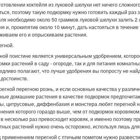
готовлении коктейля из луковой шелухи нет ничего сложног
ться, поэтому такую подкормку нужно готовить каждый раз з
йля необходимо около 50 граммов луковой шелухи залить 2 
я и, прокипятив около 10 минут, дать настояться в течение 
живаем его и опрыскиваем растения.
егной.
ной поистине является универсальным удобрением, которо
рмки растений в саду - огороде, так и для питания комнат
едливо полагают, что лучше удобрения вы попросту не найд
 достоинств.
регной перегною рознь, и если основные качества у разли
зные домашние растения в качестве подкормок предпочитаю
ы, цитрусовые, диффенбахия и монстера любят перегной на
нения которого гораздо выше, чем от подкормок коровяком. 
 в несколько раз превосходит коровяк, и именно поэтому п
тных растений нужно очень осторожно, используя лишь для
 применением перегной с птичьим пометом нужно развести 