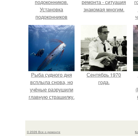
подоконников.
ремонта - ситуация
г
Установка
знакомая многим.
подоконников
ч
производится с
обязательным
учетом
правильности
установки окна.
Рыба судного дня
Сентябрь 1970
всплыла снова, но
года.
учёные разрушили
(
главную страшилку.
в
© 2026 Все о ремонте
К