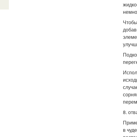
жидко
немно
Чтобы
добав
элеме
улучш
Подко
перег
Испол
исход
случа
сорня
перем
8. от
Приме
в чуд