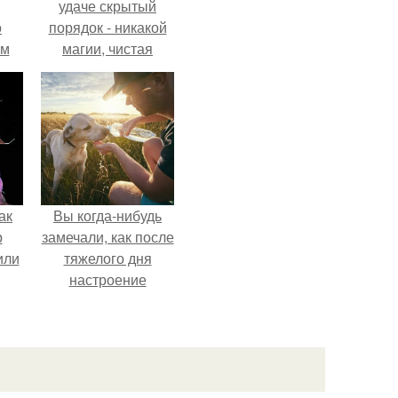
удаче скрытый
о
порядок - никакой
-м
магии, чистая
тало
квантовая
ре.
механика.
ак
Вы когда-нибудь
р
замечали, как после
или
тяжелого дня
настроение
поднимается от
одного взгляда на
своего питомца?