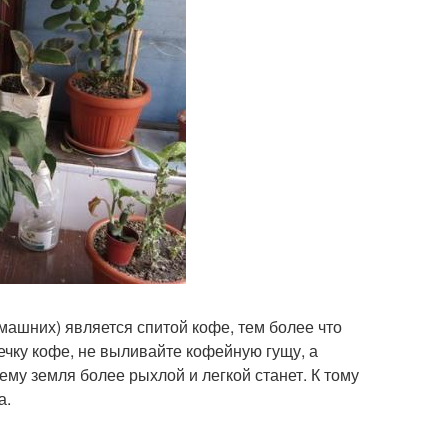
машних) является спитой кофе, тем более что
ечку кофе, не выливайте кофейную гущу, а
ему земля более рыхлой и легкой станет. К тому
а.