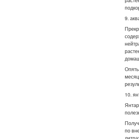
расте
подко
9. ак
Прекр
содер
нейтр
расте
домаш
Опять
месяц
резуль
10. я
Янтар
полез
Получ
по вн
литра