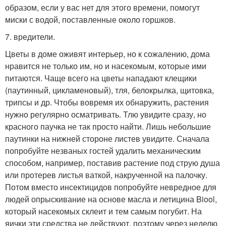
образом, если у вас нет для этого времени, помогут
миски с водой, поставленные около горшков.
7. вредители.
Цветы в доме оживят интерьер, но к сожалению, дома
нравится не только им, но и насекомым, которые ими
питаются. Чаще всего на цветы нападают клещики
(паутинный, цикламеновый), тля, белокрылка, щитовка,
трипсы и др. Чтобы вовремя их обнаружить, растения
нужно регулярно осматривать. Тлю увидите сразу, но
красного паучка не так просто найти. Лишь небольшие
паутинки на нижней стороне листев увидите. Сначала
попробуйте незваных гостей удалить механическим
способом, например, поставив растение под струю душа
или протерев листья ваткой, накрученной на палочку.
Потом вместо инсектицидов попробуйте невредное для
людей опрыскивание на основе масла и летицина Biool,
который насекомых склеит и тем самым погубит. На
яички эти средства не действуют, поэтому через неделю