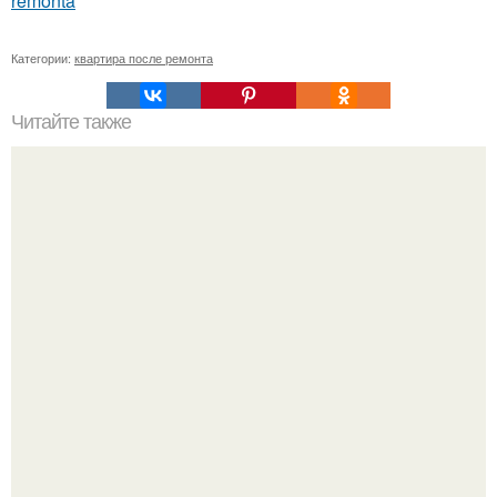
remonta
Категории:
квартира после ремонта
Читайте также
Как бороться с проволочником.