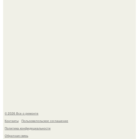
Когда техника становилась личной: эпоха гравировки
Apple.
Вы когда-нибудь замечали, как после тяжелого дня
настроение поднимается от одного взгляда на своего
питомца?
© 2026 Все о ремонте
Контакты
Пользовательское соглашение
Политика конфидециальности
Обратная связь