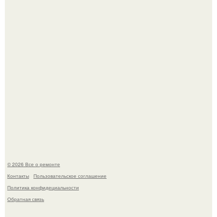
Вы когда-нибудь замечали, как после тяжелого дня
настроение поднимается от одного взгляда на своего
питомца?
Мир моды, кажется, перевернулся.
© 2026 Все о ремонте
Контакты
Пользовательское соглашение
Политика конфидециальности
Обратная связь