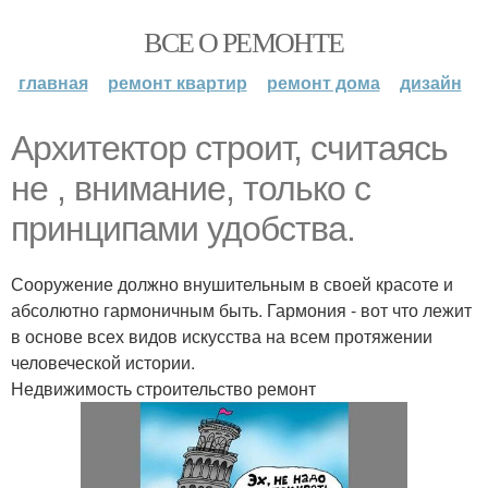
ВСЕ О РЕМОНТЕ
главная
ремонт квартир
ремонт дома
дизайн
Архитектор строит, считаясь
не , внимание, только с
принципами удобства.
Сооружение должно внушительным в своей красоте и
абсолютно гармоничным быть. Гармония - вот что лежит
в основе всех видов искусства на всем протяжении
человеческой истории.
Недвижимость строительство ремонт