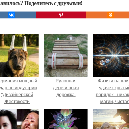
авилось? Поделитесь с друзьями!
ермания мощный
Рулонная
Физики нашли
дар по индустрии
деревянная
удаче скрыты
"Дизайнерской
дорожка.
порядок - ника
Жестокости
магии, чиста
нанесла".
квантовая
механика.