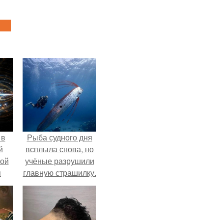
 в
Рыба судного дня
й
всплыла снова, но
кой
учёные разрушили
я
главную страшилку.