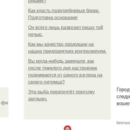
руками?
Как класть пазогребневые блоки.
Подготовка основания
Он всего лишь развозил пиццу той
ночью.
Как мы качество продукции на
наших предприятиях контролируем.
Вы когда-нибудь замечали, как
после тяжелого дня настроение
поднимается от одного взгляда на
своего питомца?
Город
Эта рыба предпочтёт прогулку
следу
⇦
заплыву.
вошел
Категори