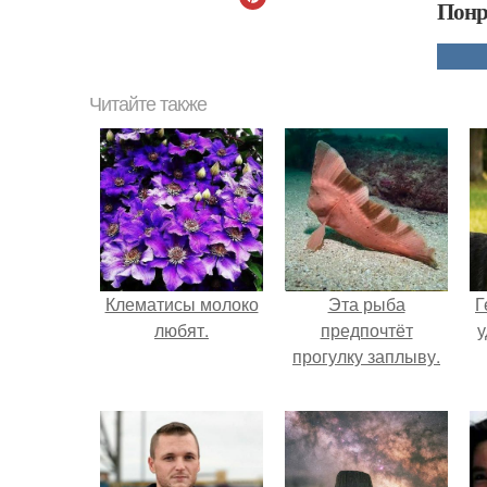
Понр
Читайте также
Клематисы молоко
Эта рыба
Г
любят.
предпочтёт
у
прогулку заплыву.