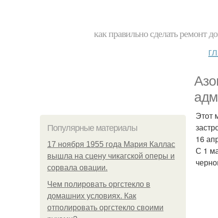
как правильно сделать ремонт до
г
Азо
адм
Этот 
застр
Популярные материалы
16 ап
17 ноября 1955 года Мария Каллас
С 1 м
вышла на сцену чикагской оперы и
черно
сорвала овации.
Чем полировать оргстекло в
домашних условиях. Как
отполировать оргстекло своими