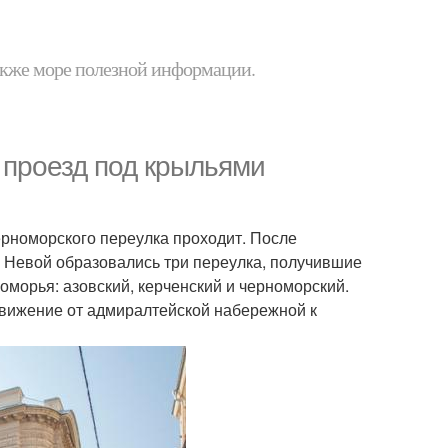
 также море полезной информации.
- проезд под крыльями
ерноморского переулка проходит. После
и Невой образовались три переулка, получившие
оморья: азовский, керченский и черноморский.
движение от адмиралтейской набережной к