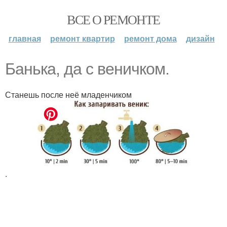
ВСЕ О РЕМОНТЕ
главная
ремонт квартир
ремонт дома
дизайн
Бaнькa, дa c вeничкoм.
Станешь после неё младенчиком
.