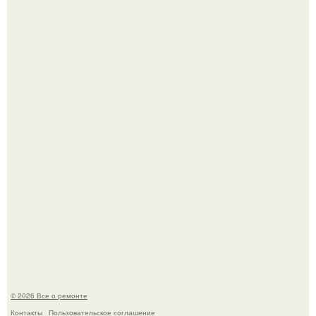
Бывают ошибки, которые обходятся в целое состояние.
История, от которой мороз по коже: корейская модель
настолько увлеклась пластикой, что вколола себе в лицо
кулинарное масло.
© 2026 Все о ремонте
Контакты
Пользовательское соглашение