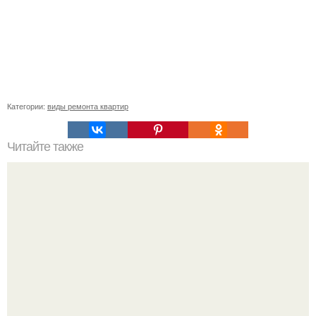
Категории:
виды ремонта квартир
Читайте также
Преимущества и недостатки строительства дома из
пеноблоков