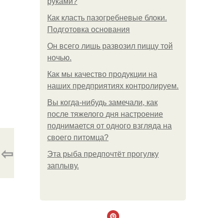
руками?
Как класть пазогребневые блоки.
Подготовка основания
Он всего лишь развозил пиццу той
ночью.
Как мы качество продукции на
наших предприятиях контролируем.
Вы когда-нибудь замечали, как
после тяжелого дня настроение
поднимается от одного взгляда на
своего питомца?
⇦
Эта рыба предпочтёт прогулку
заплыву.