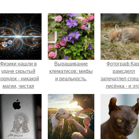
Физики нашли в
Выращивание
Фотограф Кар
удаче скрытый
клематисов: мифы
рамсделл
порядок - никакой
и реальность.
запечатлел спя
магии, чистая
лисёнка - и эт
квантовая
кадр способе
механика.
растопить да
самое сурово
сердце.