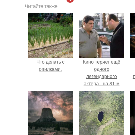
Читайте также
Что делать с
Кино теряет ещё
опилками.
одного
легендарного
актёра - на 81-м
году жизни не стало
Винсента пасторе.