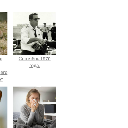
л
Сентябрь 1970
года.
щего
от
н
же
е