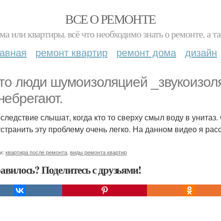
ВСЕ О РЕМОНТЕ
ма или квартиры. всё что необходимо знать о ремонте, а
лавная
ремонт квартир
ремонт дома
дизайн
то люди шумоизоляцией _звукоизол
небрегают.
оследствие слышат, когда кто то сверху смыл воду в унитаз
устранить эту проблему очень легко. На данном видео я расс
и:
квартира после ремонта
,
виды ремонта квартир
авилось? Поделитесь с друзьями!