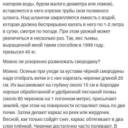
напором воды, буром малого диаметра или ломом),
вставляется в него отрезок трубы (или поливного
шланга. Над шлангом закрепляется емкость с водой,
которая должна беспрерывно капать в него по 1-2 литра
в сутки, смотря по погоде. При этом урожай может
увеличиться в несколько раз. Так, вес тыквы,
выращенной мной таким способом в 1999 году,
превысил 40 кг.
Можно ли ускоренно размножать смородину?
Можно. Осенью при уходе за кустами чёрной смородины
надо отобрать ветки и с них нарезать черенки длиной 20
см. Их высаживают на глубину около 15 см в бороздки
хорошо обработанной и удобренной песчаной почвы
(около 80 черенков на 1 погонном метре), присыпают
землёй, при этом на поверхности оставляют лишь по две
почки. Затем делают каркас из реек или жердочек.
Весной, как только сойдёт снег, каркас обтягивают в два
слоя плёнкой. Черенки достаточно часто поливают. В