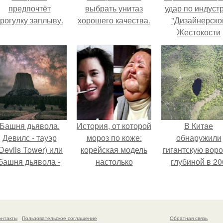
предпочтёт
выбрать унитаз
удар по индуст
рогулку заплыву.
хорошего качества.
"Дизайнерско
Жестокости
нанесла".
Башня дьявола.
История, от которой
В Китaе
Девилс - тауэр
мороз по коже:
обнаружили
Devils Tower) или
корейская модель
гигaнтскую воро
башня дьявола -
настолько
глубиной в 20
монолит
увлеклась
метров с
вулканического
пластикой, что
первобытны
происхождения
вколола себе в
лесом внутри
ысотой 1558 м над
лицо кулинарное
онтакты
Пользовательское соглашение
Обратная связь
уровнем моря.
масло.