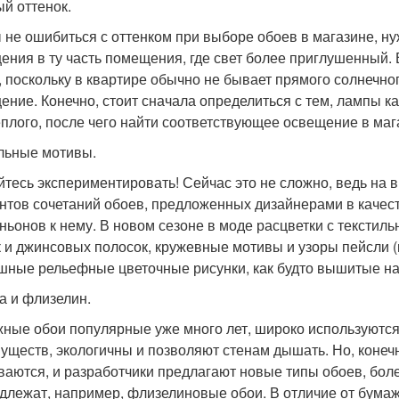
й оттенок.
 не ошибиться с оттенком при выборе обоев в магазине, нуж
ения в ту часть помещения, где свет более приглушенный.
, поскольку в квартире обычно не бывает прямого солнечног
ение. Конечно, стоит сначала определиться с тем, лампы ка
еплого, после чего найти соответствующее освещение в маг
льные мотивы.
йтесь экспериментировать! Сейчас это не сложно, ведь на
нтов сочетаний обоев, предложенных дизайнерами в качест
ньонов к нему. В новом сезоне в моде расцветки с тексти
к и джинсовых полосок, кружевные мотивы и узоры пейсли (
шные рельефные цветочные рисунки, как будто вышитые на
а и флизелин.
ные обои популярные уже много лет, широко используются в 
уществ, экологичны и позволяют стенам дышать. Но, конеч
ваются, и разработчики предлагают новые типы обоев, боле
длежат, например, флизелиновые обои. В отличие от бумаж