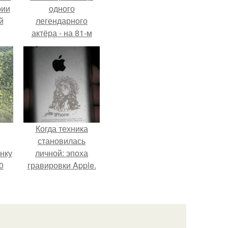
рии
одного
й
легендарного
актёра - на 81-м
году жизни не стало
Винсента пасторе.
Когда техника
становилась
нку
личной: эпоха
0
гравировки Apple.
м
.