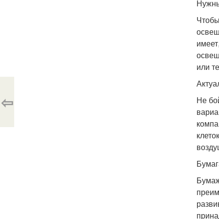
Нужны
Чтобы
освещ
имеет
освещ
или т
Актуа
⇦
Не бо
вариа
компа
клето
возду
Бумаг
Бумаж
преим
разви
прина