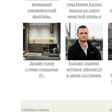
маленькой
года Мария Каллас
однокомнатной
вышла на сцену
п
квартиры.
чикагской оперы и
сорвала овации.
Дизайн кухни
Бывают ошибки,
студии площадью
которые обходятся
21.
в целое состояние.
(
в
© 2026 Все о ремонте
К