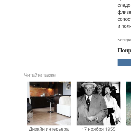
следо
флизе
сопос
и пол
Категори
Понр
Читайте также
Дизайн интерьера
17 ноября 1955