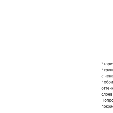
* гор
* кру
с нен
* обо
оттен
слоев
Попро
покра