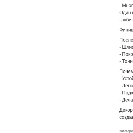
- Мно
Один 
глуби
Финиш
После
- Шли
- Пок
- Тон
Почем
- Уст
- Лег
- Под
- Дел
Декор
созда
Категори