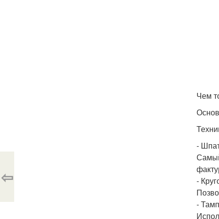
Чем т
Основ
Техни
- Шпат
Самый
факту
⇦
- Кру
Позво
- Там
Испол