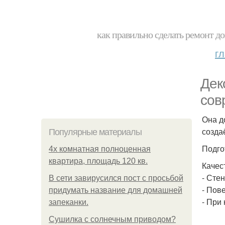
как правильно сделать ремонт до
г
Дек
сов
Она д
созда
Популярные материалы
Подго
4x комнатная полноценная
квартира, площадь 120 кв.
Качес
- Сте
В сети завирусился пост с просьбой
- Пов
придумать название для домашней
- При
запеканки.
Сушилка с солнечным приводом?