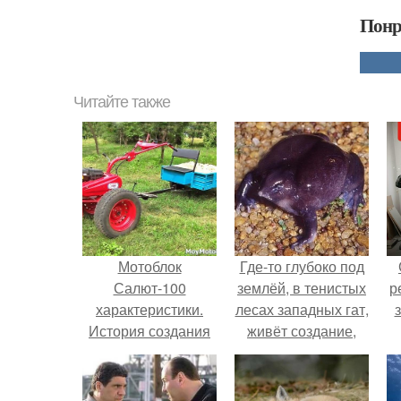
Понр
Читайте также
Мотоблок
Где-то глубоко под
Салют-100
землёй, в тенистых
р
характеристики.
лесах западных гат,
История создания
живёт создание,
мотоблока
которое почти никто
Салют-100
не видит.