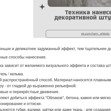
оньше и деликатнее задуманный эффект, тем тщательнее д
ные способы нанесения.
ка зависит от желаемого визуального эффекта и состава шт
ель / кельма.
 распространённый способ. Материал наносится плавным
ру - от гладкой до выраженно рельефной.
говые и перекрёстные движения.
ляют добиться эффекта "Облаков", бетона, камня или мягк
понирование и оттиски.
ьзуются губки, валики, щётки или даже ткань - для создани