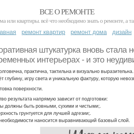
ВСЕ О РЕМОНТЕ
ма или квартиры. всё что необходимо знать о ремонте, а
лавная
ремонт квартир
ремонт дома
дизайн
оративная штукатурка вновь стала 
ременных интерьерах - и это неудив
олговечна, практична, тактильна и визуально выразительна. 
ёт глубину, игру света и уникальную фактуру, которую нев
товка поверхности.
тво результата напрямую зависит от подготовки:
ны должны быть ровными, сухими и чистыми;.
ерхность грунтуется для лучшей адгезии;.
 необходимости наносится выравнивающий базовый слой.