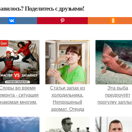
авилось? Поделитесь с друзьями!
Споры во время
Статьи запах из
Эта рыба
емонта - ситуация
холодильника.
предпочтёт
знакомая многим.
Непрошеный
прогулку заплы
аромат. Откуда
запах в
холодильнике