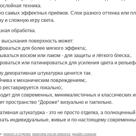
гослойная техника.
из самых эффектных приёмов. Слои разного оттенка или пл
ну и сложную игру света.
ная обработка.
 высыхания поверхность может:
фоваться для более мягкого эффекта;.
рываться воском или лаком - для защиты и лёгкого блеска;.
ироваться или патинироваться для усиления цвета и рельеф
у декоративная штукатурка ценится так.
ойчива к механическим повреждениям;.
ко реставрируется локально;.
ходит для современных, минималистичных и классических и
ает пространство "Дороже" визуально и тактильно.
ативная штукатурка - это не просто отделка, а полноценны
вать индивидуальные, живые и по-настоящему современны
и:
ремонт и отделка
,
квартира после ремонта
,
дизайн спальни