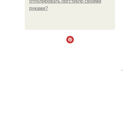
отполировать оргстекло своими
руками?
.