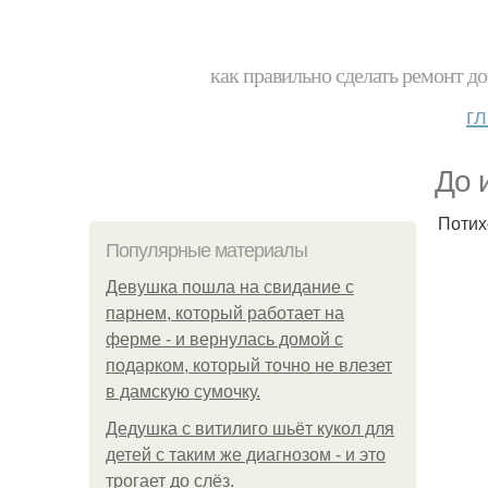
как правильно сделать ремонт до
г
До 
Потих
Популярные материалы
Девушка пошла на свидание с
парнем, который работает на
ферме - и вернулась домой с
подарком, который точно не влезет
в дамскую сумочку.
Дедушка с витилиго шьёт кукол для
детей с таким же диагнозом - и это
трогает до слёз.