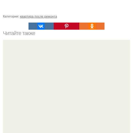
Категории:
квартира после ремонта
Читайте также
Как подобрать "Ключи" к клематису.