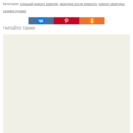
Категории:
хороший ремонт квартир
,
квартира после ремонта
,
ремонт квартиры
своими руками
Читайте также
Печь для обогрева теплиц.