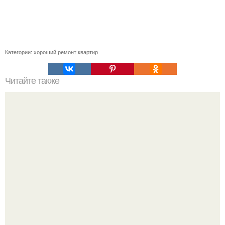
Категории:
хороший ремонт квартир
Читайте также
Огурцы к маю и огуречные секреты сбора семян.