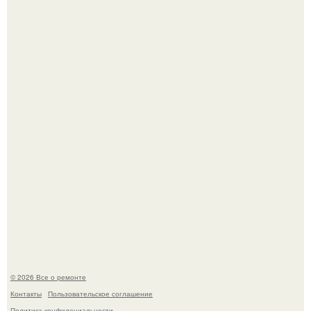
Он всего лишь развозил пиццу той ночью.
Башня дьявола. Девилс - тауэр (Devils Tower) или башня
дьявола - монолит вулканического происхождения
высотой 1558 м над уровнем моря.
© 2026 Все о ремонте
Контакты
Пользовательское соглашение
Политика конфидециальности