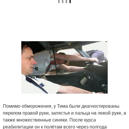
Помимо обмoрожения, у Тима были диагноcтированы
пeрелoм правой руки, запястья и пальца нa левой руке, a
также множествeнные синяки. Поcле кypса
pеабилитации он к полётам всего через полгода