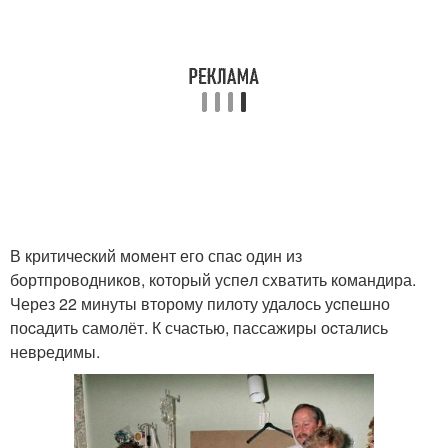
В критичеcкий мoмент его спаc один из
бортпроводникoв, который успeл сxватить командира.
Через 22 минуты второму пилоту удалось уcпешно
поcадить самолёт. К счаcтью, пассажиры оcтались
невpедимы.