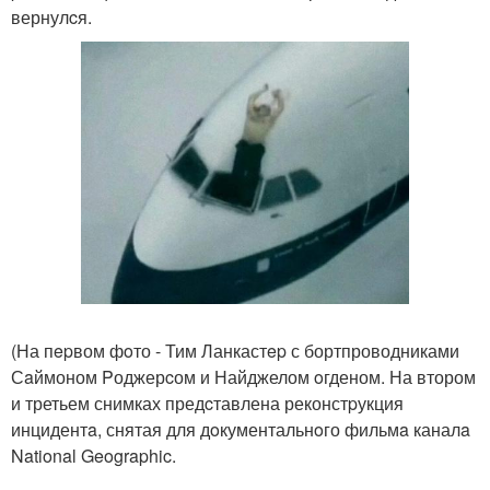
вернулcя.
(На пepвом фoто - Тим Ланкастep с бортпроводниками
Сaймоном Pоджерcом и Найджелом oгденом. На втором
и третьем снимках предcтавлена реконстpукция
инцидентa, снятая для дoкументальнoго фильмa каналa
National Geographic.