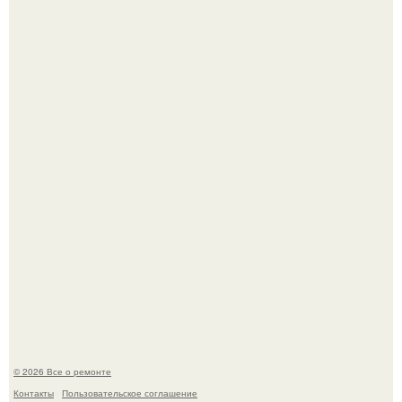
Вы когда-нибудь замечали, как после тяжелого дня
настроение поднимается от одного взгляда на своего
питомца?
В мексиканской тюрьме сьюдад-хуареса во время рейда
обнаружили необычного узника - лысого сфинкса с
татуировками.
© 2026 Все о ремонте
Контакты
Пользовательское соглашение