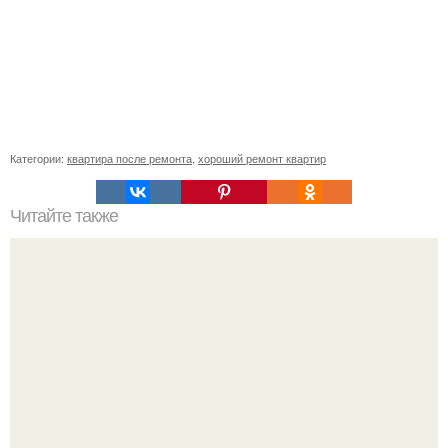
Категории:
квартира после ремонта
,
хороший ремонт квартир
Читайте также
Монтаж каркаса для гипсокартона.