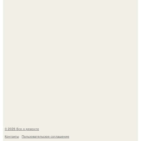
Когда техника становилась личной: эпоха гравировки
Apple.
Мир моды, кажется, перевернулся.
© 2026 Все о ремонте
Контакты
Пользовательское соглашение