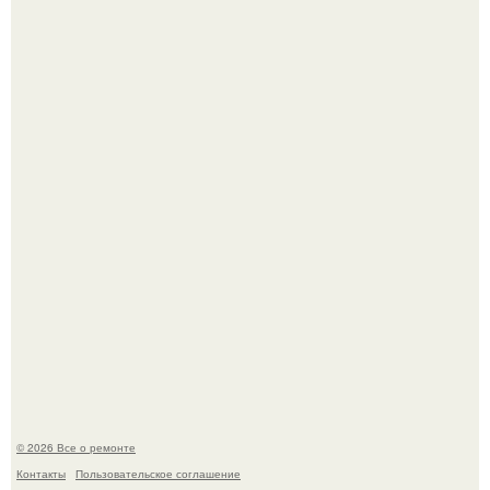
Башня дьявола. Девилс - тауэр (Devils Tower) или башня
дьявола - монолит вулканического происхождения
высотой 1558 м над уровнем моря.
История, от которой мороз по коже: корейская модель
настолько увлеклась пластикой, что вколола себе в лицо
кулинарное масло.
© 2026 Все о ремонте
Контакты
Пользовательское соглашение