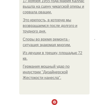
17 ноября 1955 года Мария Каллас
вышла на сцену чикагской оперы и
сорвала овации.
Это крепость, в которую мы
возвращаемся после долгого и
трудного дня.
.
Споры во время ремонта -
ситуация знакомая многим.
Из двушки в трешку, площадью 72
кв.
Германия мощный удар по
индустрии "Дизайнерской
Жестокости нанесла".