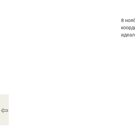
8 ноя
коорд
идеал
⇦