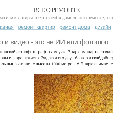
ВСЕ О РЕМОНТЕ
ма или квартиры. всё что необходимо знать о ремонте, а
лавная
ремонт квартир
ремонт дома
дизайн
о и видео - это не ИИ или фотошоп.
канский астрофотограф - самоучка Эндрю маккарти создал э
копы и. парашютиста. Эндрю и его друг, блогер и скайдайве
эль выпрыгивает с высоты 1000 метров. А Эндрю снимает ег