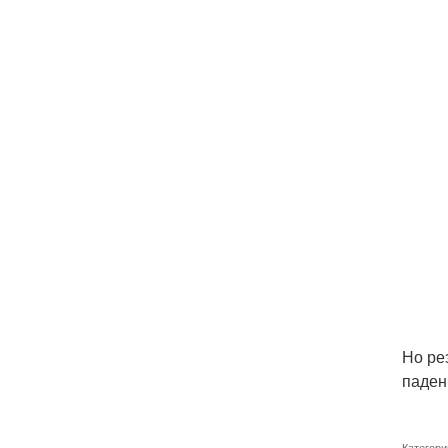
Но ре
паден
Категори