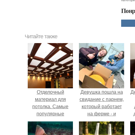
Понр
Читайте также
Отделочный
Девушка пошла на
Д
материал для
свидание с парнем,
потолка. Самые
который работает
популярные
на ферме - и
варианты для
вернулась домой с
отделки потолка
подарком, который