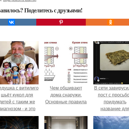
авилось? Поделитесь с друзьями!
едушка с витилиго
Чем обшивают
В сети завируси
шьёт кукол для
дома снаружи.
пост с просьб
детей с таким же
Основные правила
придумать
диагнозом - и это
название дл
трогает до слёз.
домашней
запеканки.