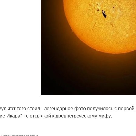
зультат того стоил - легендарное фото получилось с первой
ие Икара" - с отсылкой к древнегреческому мифу.
и:
виды ремонта квартир