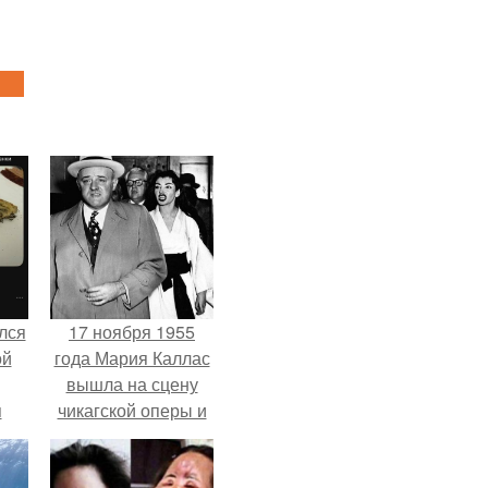
лся
17 ноября 1955
ой
года Мария Каллас
вышла на сцену
я
чикагской оперы и
сорвала овации.