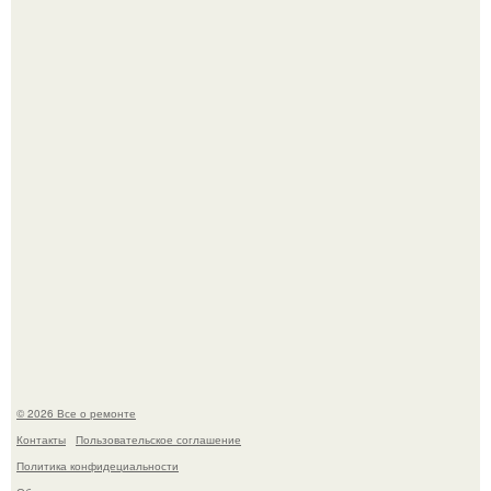
дьявола - монолит вулканического происхождения
высотой 1558 м над уровнем моря.
История, от которой мороз по коже: корейская модель
настолько увлеклась пластикой, что вколола себе в лицо
кулинарное масло.
© 2026 Все о ремонте
Контакты
Пользовательское соглашение
Политика конфидециальности