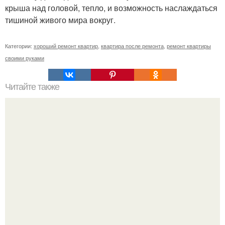
крыша над головой, тепло, и возможность наслаждаться
тишиной живого мира вокруг.
Категории:
хороший ремонт квартир
,
квартира после ремонта
,
ремонт квартиры
своими руками
Читайте также
Ремонт потолка своими руками в квартире. Что можно
сделать своими руками, технологии ремонта потолка
квартир