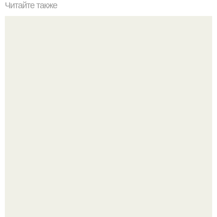
Читайте также
Как установить подоконник в доме с кирпичными
стенами.
Девушка пошла на свидание с парнем, который
работает на ферме - и вернулась домой с подарком,