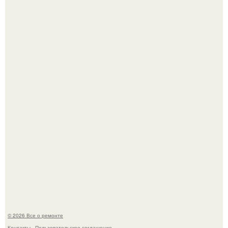
Бывают ошибки, которые обходятся в целое состояние.
Представьте, как выглядит мир глазами пчелы или
бабочки.
© 2026 Все о ремонте
Контакты
Пользовательское соглашение