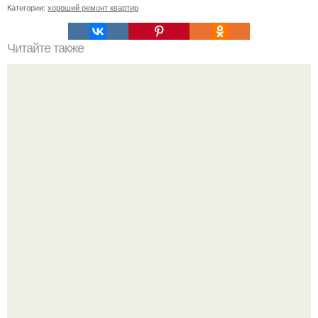
Категории:
хороший ремонт квартир
Читайте также
Сколько нужно рулонов обоев на комнату 20 кв м.
Рассчитаем рулоны обоев