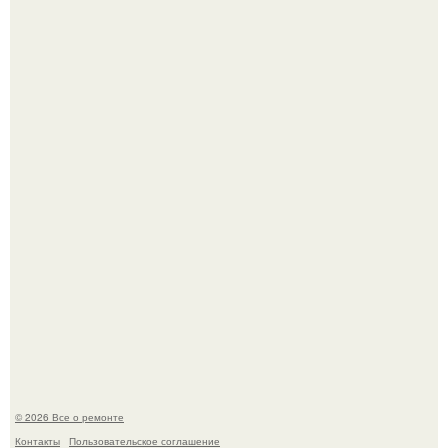
Вы когда-нибудь замечали, как после тяжелого дня
настроение поднимается от одного взгляда на своего
питомца?
Мир моды, кажется, перевернулся.
© 2026 Все о ремонте
Контакты
Пользовательское соглашение