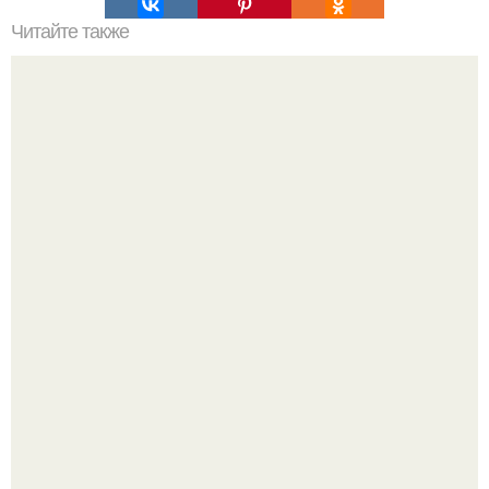
Читайте также
Я нашла его!
Споры во время ремонта - ситуация знакомая многим.