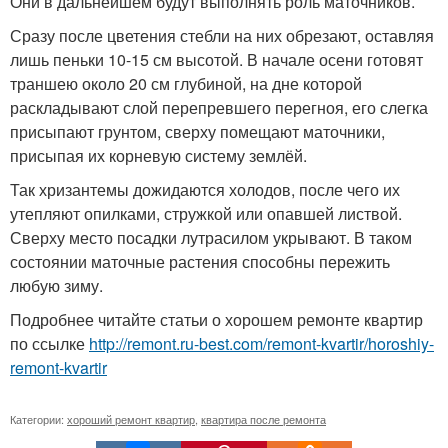
Они в дальнейшем будут выполнять роль маточников.
Сразу после цветения стебли на них обрезают, оставляя
лишь пеньки 10-15 см высотой. В начале осени готовят
траншею около 20 см глубиной, на дне которой
раскладывают слой перепревшего перегноя, его слегка
присыпают грунтом, сверху помещают маточники,
присыпая их корневую систему землёй.
Так хризантемы дожидаются холодов, после чего их
утепляют опилками, стружкой или опавшей листвой.
Сверху место посадки лутрасилом укрывают. В таком
состоянии маточные растения способны пережить
любую зиму.
Подробнее читайте статьи о хорошем ремонте квартир
по ссылке
http://remont.ru-best.com/remont-kvartir/horoshiy-
remont-kvartir
Категории:
хороший ремонт квартир
,
квартира после ремонта