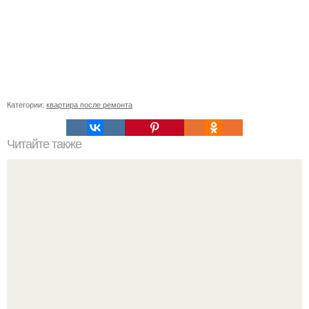
Категории:
квартира после ремонта
Читайте также
Жена высмотрела в интернете, как сделать плитку в
форме камней своими руками.