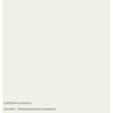
В Китaе обнаружили гигaнтскую воронку глубиной в 200
метров с первобытным лесом внутри.
Когда техника становилась личной: эпоха гравировки
Apple.
© 2026 Все о ремонте
Контакты
Пользовательское соглашение