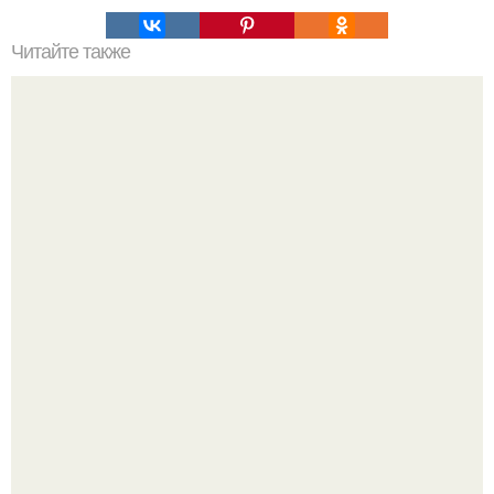
Читайте также
Кефир - защитник томатов.
В сети завирусился пост с просьбой придумать название