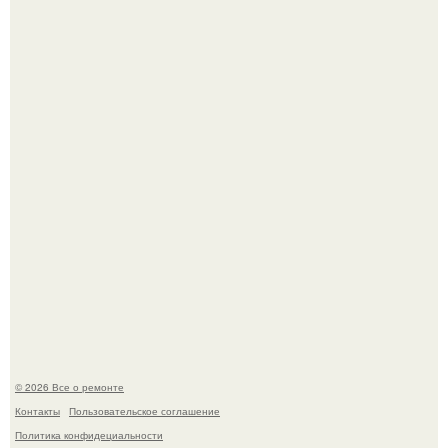
В Китaе обнаружили гигaнтскую воронку глубиной в 200
метров с первобытным лесом внутри.
Когда техника становилась личной: эпоха гравировки
Apple.
© 2026 Все о ремонте
Контакты
Пользовательское соглашение
Политика конфидециальности