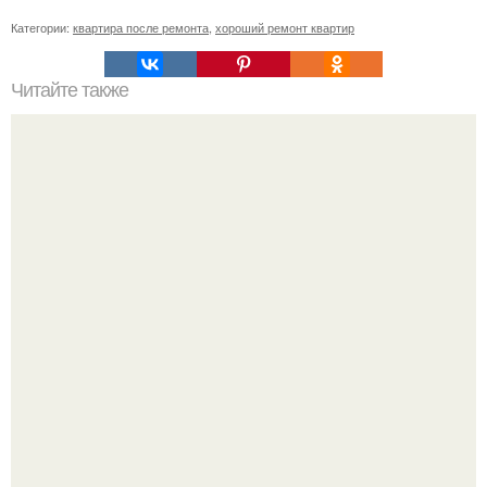
Категории:
квартира после ремонта
,
хороший ремонт квартир
Читайте также
Как крепить ламинат на стену: несколько простых
способов?