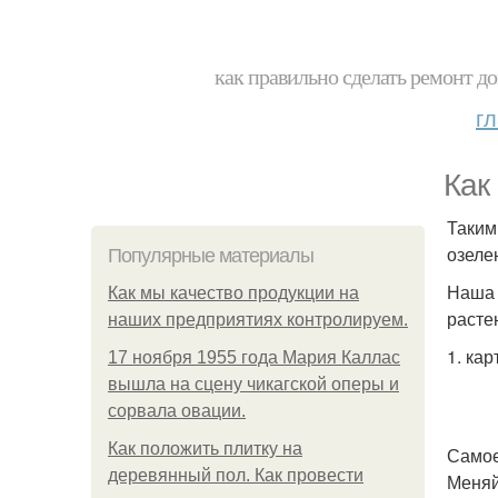
как правильно сделать ремонт до
г
Как
Таким
озеле
Популярные материалы
Наша 
Как мы качество продукции на
расте
наших предприятиях контролируем.
1. ка
17 ноября 1955 года Мария Каллас
вышла на сцену чикагской оперы и
сорвала овации.
Как положить плитку на
Самое
деревянный пол. Как провести
Меняй