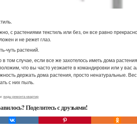
стиль.
жно, с растениями текстиль или без, он все равно прекрасн
ложен и не режет глаз.
уть-чуть растений.
о в том случае, если все же захотелось иметь дома растени
положим, что вы часто уезжаете в командировки или у вас ал
жность держать дома растения, просто ненатуральные. Весь 
ать с них пыль.
и:
виды ремонта квартир
авилось? Поделитесь с друзьями!