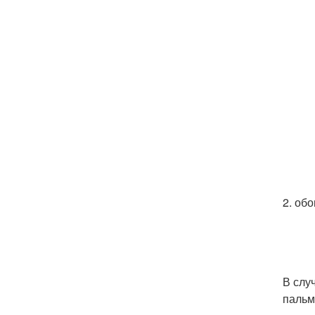
2. обо
В слу
пальм