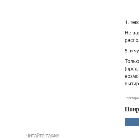
4. тек
Не ва
распо
5. и ч
Тольк
(пред
возмо
вытир
Категори
Понр
Читайте также