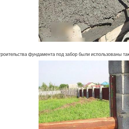
троительства фундамента под забор были использованы та