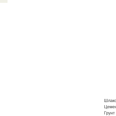
Шлако
Цемен
Грунт 