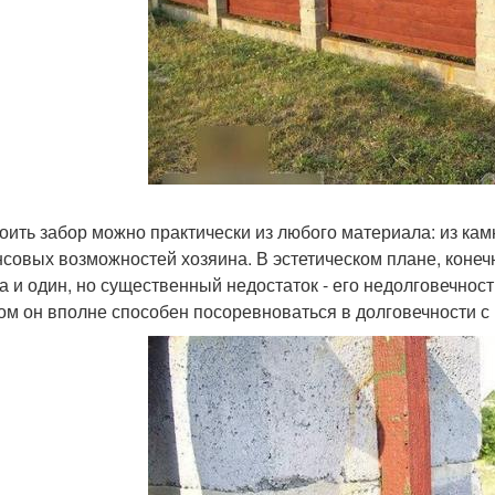
оить забор можно практически из любого материала: из камн
совых возможностей хозяина. В эстетическом плане, конечн
а и один, но существенный недостаток - его недолговечнос
ом он вполне способен посоревноваться в долговечности с