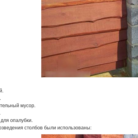
й.
.
тельный мусор.
.
 для опалубки.
озведения столбов были использованы: