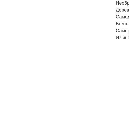
Необр
Дерев
Самод
Болты
Самор
Из ин