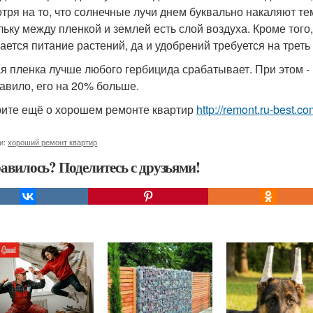
тря на то, что солнечные лучи днем буквально накаляют те
льку между пленкой и землей есть слой воздуха. Кроме того,
ается питание растений, да и удобрений требуется на треть
я пленка лучше любого гербицида срабатывает. При этом - 
равило, его на 20% больше.
ите ещё о хорошем ремонте квартир
http://remont.ru-best.co
и:
хороший ремонт квартир
авилось? Поделитесь с друзьями!