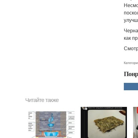
Несмо
поско
улучш
Черна
как п
Смотр
Категори
Понр
Читайте также