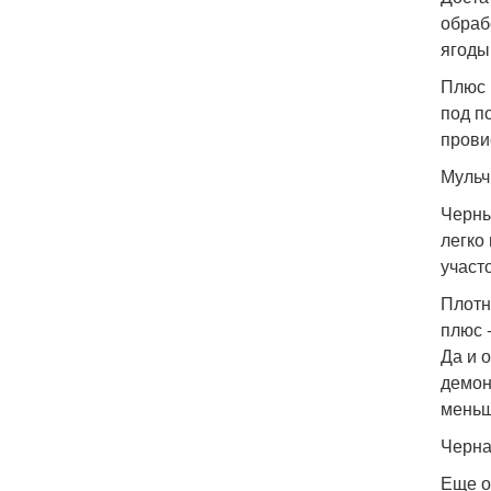
обраб
ягоды
Плюс 
под п
прови
Мульч
Черны
легко
участ
Плотн
плюс 
Да и 
демон
меньш
Черна
Еще о