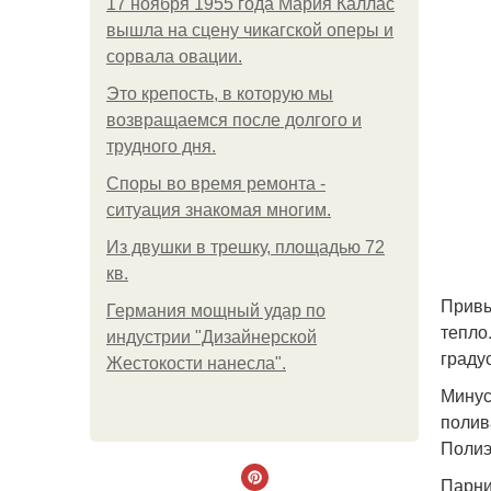
17 ноября 1955 года Мария Каллас
вышла на сцену чикагской оперы и
сорвала овации.
Это крепость, в которую мы
возвращаемся после долгого и
трудного дня.
Споры во время ремонта -
ситуация знакомая многим.
Из двушки в трешку, площадью 72
кв.
Привы
Германия мощный удар по
тепло
индустрии "Дизайнерской
граду
Жестокости нанесла".
Минус
полив
Полиэ
Парни