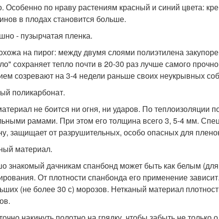
о. Особенно по нраву растениям красный и синий цвета: кр
инов в плодах становится больше.
шно - пузырчатая пленка.
охожа на пирог: между двумя слоями полиэтилена закупоре
ло" сохраняет тепло почти в 20-30 раз лучше самого прочн
ием созревают на 3-4 недели раньше своих неукрывных соб
ый поликарбонат.
материал не боится ни огня, ни ударов. По теплоизоляции 
льными рамами. При этом его толщина всего 3, 5-4 мм. Сп
ну, защищает от разрушительных, особо опасных для пленок
ный материал.
о знакомый дачникам спанбонд может быть как белым (для 
ирования. От плотности спанбонда его применение зависит. 
ьших (не более 30 с) морозов. Нетканый материал плотность
ов.
точно накинуть полотно на грядку, чтобы забыть не только о 