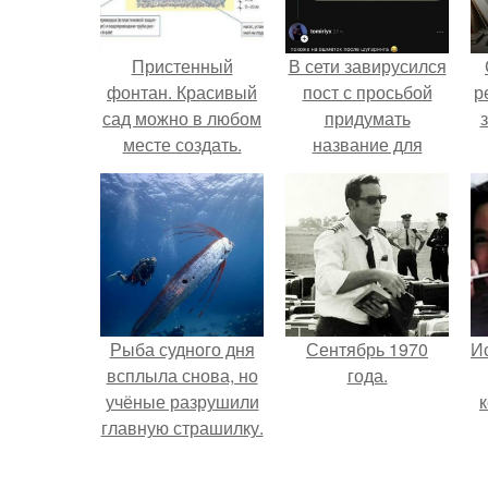
Пристенный
В сети завирусился
фонтан. Красивый
пост с просьбой
р
сад можно в любом
придумать
месте создать.
название для
домашней
запеканки.
Рыба судного дня
Сентябрь 1970
Ис
всплыла снова, но
года.
учёные разрушили
главную страшилку.