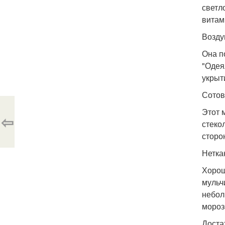
светл
витам
Возду
Она п
"Одея
укрыт
Сотов
Этот 
⇦
стеко
сторо
Нетка
Хорош
мульч
небол
мороз
Доста