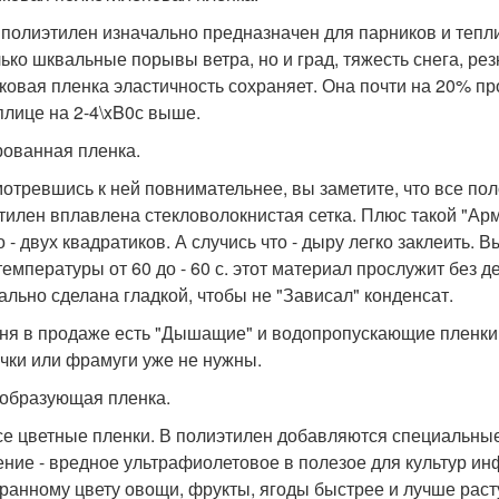
 полиэтилен изначально предназначен для парников и тепл
лько шквальные порывы ветра, но и град, тяжесть снега, ре
ковая пленка эластичность сохраняет. Она почти на 20% пр
плице на 2-4\xB0с выше.
ованная пленка.
отревшись к ней повнимательнее, вы заметите, что все по
тилен вплавлена стекловолокнистая сетка. Плюс такой "Арм
о - двух квадратиков. А случись что - дыру легко заклеить.
 температуры от 60 до - 60 с. этот материал прослужит без 
ально сделана гладкой, чтобы не "Зависал" конденсат.
ня в продаже есть "Дышащие" и водопропускающие пленки.
чки или фрамуги уже не нужны.
образующая пленка.
се цветные пленки. В полиэтилен добавляются специальны
ение - вредное ультрафиолетовое в полезое для культур и
ранному цвету овощи, фрукты, ягоды быстрее и лучше раст