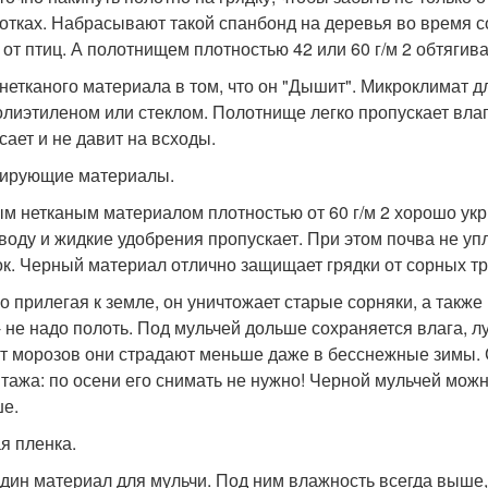
отках. Набрасывают такой спанбонд на деревья во время с
 от птиц. А полотнищем плотностью 42 или 60 г/м 2 обтягив
нетканого материала в том, что он "Дышит". Микроклимат 
олиэтиленом или стеклом. Полотнище легко пропускает влагу
сает и не давит на всходы.
ирующие материалы.
м нетканым материалом плотностью от 60 г/м 2 хорошо ук
 воду и жидкие удобрения пропускает. При этом почва не у
ок. Черный материал отлично защищает грядки от сорных тр
о прилегая к земле, он уничтожает старые сорняки, а также
- не надо полоть. Под мульчей дольше сохраняется влага, 
от морозов они страдают меньше даже в бесснежные зимы. С
тажа: по осени его снимать не нужно! Черной мульчей можн
е.
я пленка.
дин материал для мульчи. Под ним влажность всегда выше,