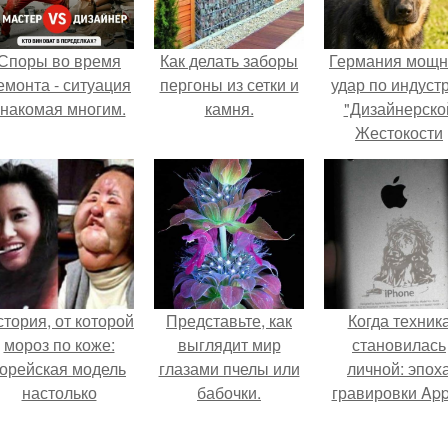
Споры во время
Как делать заборы
Германия мощ
емонта - ситуация
пергоны из сетки и
удар по индуст
знакомая многим.
камня.
"Дизайнерско
Жестокости
нанесла".
тория, от которой
Представьте, как
Когда техник
мороз по коже:
выглядит мир
становилась
корейская модель
глазами пчелы или
личной: эпох
настолько
бабочки.
гравировки App
увлеклась
пластикой, что