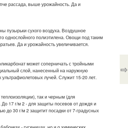
епче рассада, выше урожайность. Да и
ны пузырьки сухого воздуха. Воздушное
ого однослойного полиэтилена. Овощи под таким
ратьев. Да и урожайность увеличивается.
поликарбонат может соперничать с тройными
⇨
ециальный слой, нанесенный на наружную
 ультрафиолетовых лучей. Служит 15-20 лет.
теплоизоляции), так и черным (для
До 17 г/м 2 - для защиты посевов от дождя и
ю до 30 г/м 2 защитит посадки от 7-градусных
бабочках - гусеницах, но и о химических