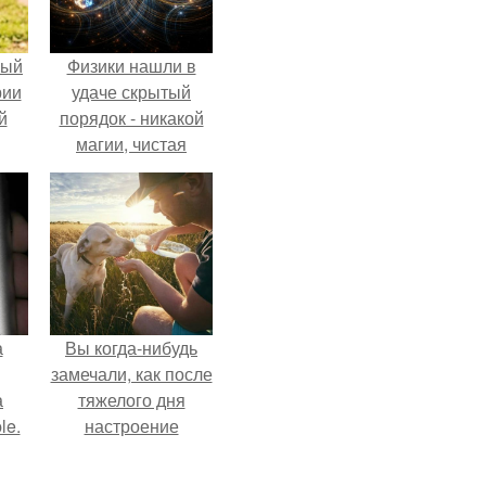
ный
Физики нашли в
рии
удаче скрытый
й
порядок - никакой
магии, чистая
квантовая
механика.
а
Вы когда-нибудь
замечали, как после
а
тяжелого дня
le.
настроение
поднимается от
одного взгляда на