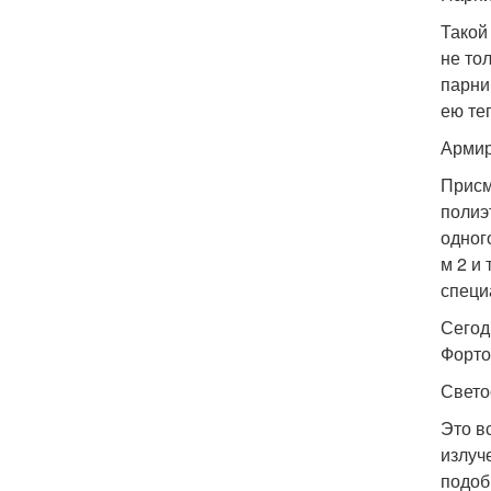
Такой
не то
парни
ею те
Армир
Присм
полиэ
одног
м 2 и
специ
Сегод
Форто
Свето
Это в
излуч
подоб