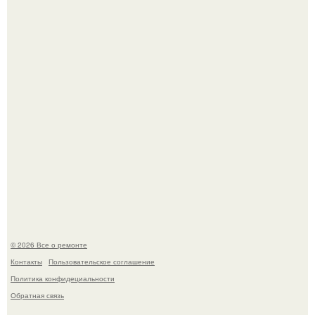
Он всего лишь развозил пиццу той ночью.
Представьте, как выглядит мир глазами пчелы или
бабочки.
© 2026 Все о ремонте
Контакты
Пользовательское соглашение
Политика конфидециальности
Обратная связь