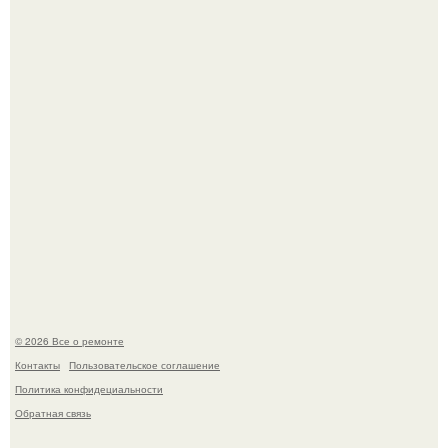
Представьте, как выглядит мир глазами пчелы или
бабочки.
В Китaе обнаружили гигaнтскую воронку глубиной в 200
метров с первобытным лесом внутри.
© 2026 Все о ремонте
Контакты
Пользовательское соглашение
Политика конфидециальности
Обратная связь