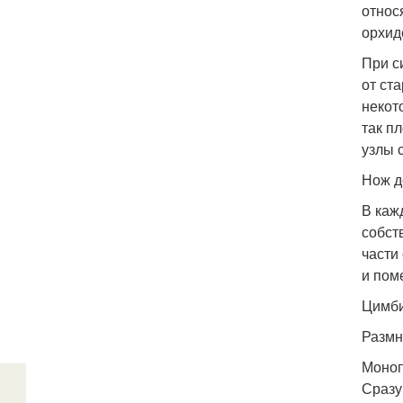
относ
орхид
При с
от ст
некот
так п
узлы 
Нож д
В каж
собст
части
и поме
Цимби
Размн
Моноп
Сразу