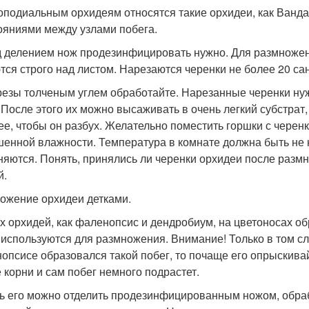
оподиальным орхидеям относятся такие орхидеи, как Ванда
ояниями между узлами побега.
 делением нож продезинфицировать нужно. Для размножен
тся строго над листом. Нарезаются черенки не более 20 са
резы толченым углем обработайте. Нарезанные черенки нуж
. После этого их можно высаживать в очень легкий субстрат
ее, чтобы он разбух. Желательно поместить горшки с черенк
енной влажности. Температура в комнате должна быть не н
няются. Понять, принялись ли черенки орхидеи после разм
й.
ожение орхидеи детками.
их орхидей, как фаленопсис и дендробиум, на цветоносах об
 используются для размножения. Внимание! Только в том сл
опсисе образовался такой побег, то почаще его опрыскивай
 корни и сам побег немного подрастет.
ь его можно отделить продезинфицированным ножом, обраб