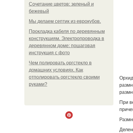
Сочетание цветов: зеленый и
бежевый
Мы делаем септик из еврокубов.
Прокладка кабеля по деревянным
конструкциям. Электропроводка в
деревянном доме: пошаговая
инструкция с фото
Чем полировать оргстекло в
домашних условиях. Как
Орхид
отполировать оргстекло своими
размн
руками?
размн
При в
приче
Размн
Делен