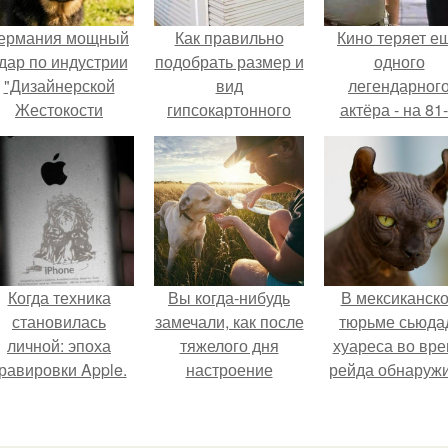
ермания мощный
Как правильно
Кино теряет е
дар по индустрии
подобрать размер и
одного
"Дизайнерской
вид
легендарног
Жестокости
гипсокартонного
актёра - на 81
нанесла".
листа.
году жизни не с
Винсента пасто
Когда техника
Вы когда-нибудь
В мексиканск
становилась
замечали, как после
тюрьме сьюда
личной: эпоха
тяжелого дня
хуареса во вр
равировки Apple.
настроение
рейда обнаруж
поднимается от
необычного узн
одного взгляда на
- лысого сфинкс
своего питомца?
татуировками