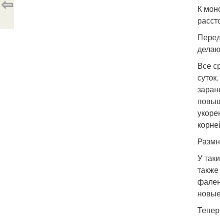
⇦
К мон
расст
Перед
делаю
Все с
суток
заран
повыш
укоре
корне
Размн
У так
также
фален
новые
Тепер