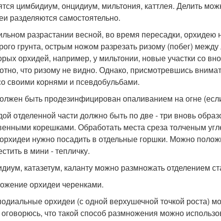
ятся цимбидиум, онцидиум, мильтония, каттлея. Делить мож
еи разделяются самостоятельно.
ильном разрастании весной, во время пересадки, орхидею н
арого грунта, острым ножом разрезать ризому (побег) между
орых орхидей, например, у мильтонии, новые участки со 
лотно, что ризому не видно. Однако, присмотревшись внима
со своими корнями и псевдобульбами.
олжен быть продезинфицирован опаливанием на огне (если 
дой отделенной части должно быть по две - три вновь обра
венными корешками. Обработать места среза толченым углем
 орхидеи нужно посадить в отдельные горшки. Можно полож
стить в мини - тепличку.
диум, катазетум, каланту можно размножать отделением ст
ожение орхидеи черенками.
одиальные орхидеи (с одной верхушечной точкой роста) 
 оговорюсь, что такой способ размножения можно использо