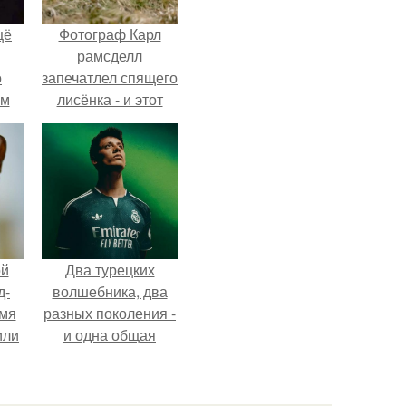
щё
Фотограф Карл
рамсделл
о
запечатлел спящего
-м
лисёнка - и этот
тало
кадр способен
ре.
растопить даже
самое суровое
сердце.
ой
Два турецких
д-
волшебника, два
емя
разных поколения -
или
и одна общая
ика
страсть.
а с
.