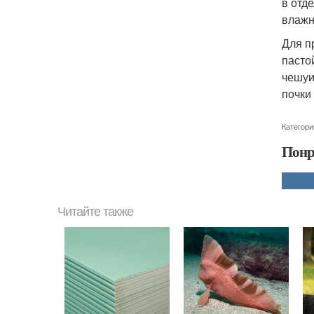
в отд
влажн
Для п
пасто
чешуи
почки
Категори
Понр
Читайте также