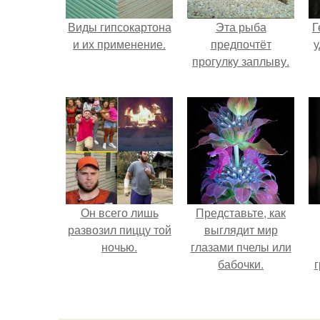
Виды гипсокартона
Эта рыба
Г
и их применение.
предпочтёт
у
прогулку заплыву.
Он всего лишь
Представьте, как
развозил пиццу той
выглядит мир
ночью.
глазами пчелы или
бабочки.
г