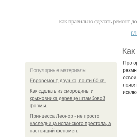
как правильно сделать ремонт до
г
Как
Про о
размн
Популярные материалы
освои
Евроремонт, двушка, почти 60 кв.
появя
Как сделать из смородины и
исклю
крыжовника деревце штамбовой
формы.
Принцесса Леонор - не просто
наследница испанского престола, а
настоящий феномен.