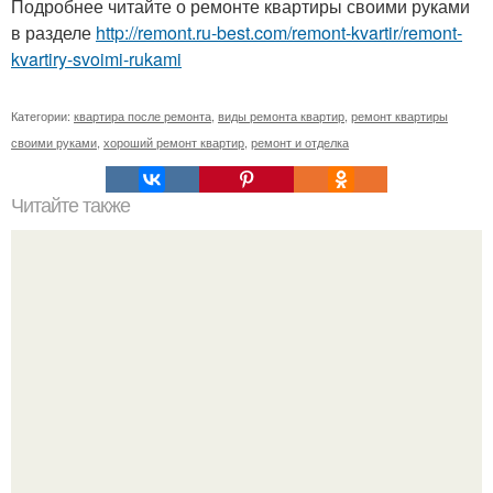
Подробнее читайте о ремонте квартиры своими руками
в разделе
http://remont.ru-best.com/remont-kvartir/remont-
kvartiry-svoimi-rukami
Категории:
квартира после ремонта
,
виды ремонта квартир
,
ремонт квартиры
своими руками
,
хороший ремонт квартир
,
ремонт и отделка
Читайте также
Как вырастить лаврушку дома?