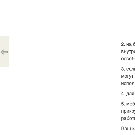
2. на
⇦
внутр
освоб
3. ес
могут
испол
4. дл
5. ме
прикр
работ
Ваш к