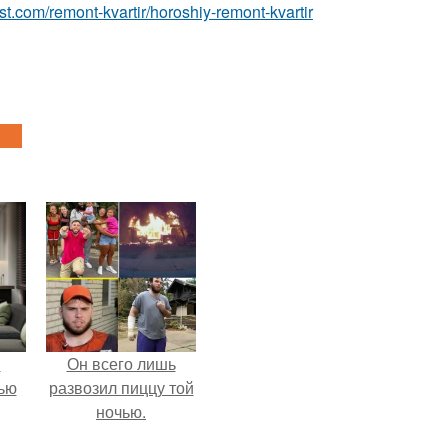
est.com/remont-kvartir/horoshiy-remont-kvartir
и
Он всего лишь
ью
развозил пиццу той
ночью.