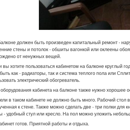
 балконе должен быть произведен капитальный ремонт - на
енние стены и потолок - обшиты вагонкой или оклеены обо
ождено от ненужных вещей.
ли вы хотите пользоваться кабинетом на балконе круглый го
 быть как - радиаторы, так и система теплого пола или Спли
ьзовать электрический обогреватель.
я оборудования кабинета на балконе также нужно хорошее 
бели в таком кабинете не должно быть много. Рабочий стол
ученная к стене. Также можно сделать две - три полки для
ы - удобный стул или кресло. На пол можно уложить неболь
абинет готов. Приятной работы и отдыха.