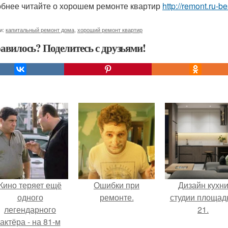
бнее читайте о хорошем ремонте квартир
http://remont.ru-b
и:
капитальный ремонт дома
,
хороший ремонт квартир
авилось? Поделитесь с друзьями!
Кино теряет ещё
Ошибки при
Дизайн кухн
одного
ремонте.
студии площад
легендарного
21.
актёра - на 81-м