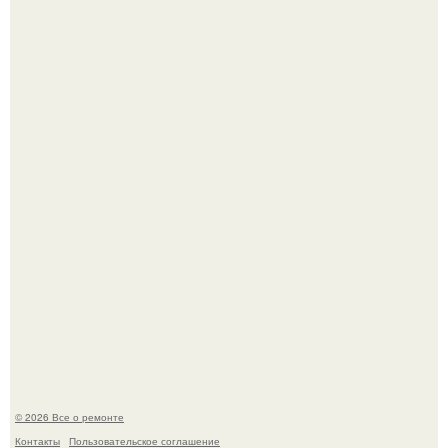
Башня дьявола. Девилс - тауэр (Devils Tower) или башня
дьявола - монолит вулканического происхождения
высотой 1558 м над уровнем моря.
История, от которой мороз по коже: корейская модель
настолько увлеклась пластикой, что вколола себе в лицо
кулинарное масло.
© 2026 Все о ремонте
Контакты
Пользовательское соглашение